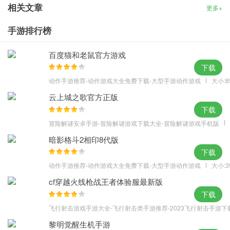
相关文章
更多+
的建筑、资源和地点；
2、游戏提供了丰富多样的建筑选项，包括住宅、商业、工业、娱乐
手游排行榜
等；
百度猫和老鼠官方游戏
3、这意味着即使没有网络连接，您也可以继续经营和发展您的城
下载
市。
动作手游推荐-动作游戏大全免费下载-大型手游动作游戏
大小:8
云上城之歌官方正版
下载
冒险解谜安卓手游-冒险解谜游戏下载大全-冒险解谜游戏手机版
暗影格斗2相印8代版
下载
动作手游推荐-动作游戏大全免费下载-大型手游动作游戏
大小:3
cf穿越火线枪战王者体验服最新版
下载
飞行射击游戏手游大全-飞行射击类手游推荐-2023飞行射击手游下
黎明觉醒生机手游