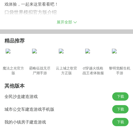
戏体验，一起来这里看看吧！
口袋世界模拟官方版介绍
口袋世界模拟是一个模拟建造消磨时间的游戏，在这个游戏中，您
展开全部
将创建自己的城市，让您从一个宁静的小镇开始，将它变成一座美
丽的城市，亲历城市的壮丽嬗变，逐渐扩展和完善，最终成为繁华
精品推荐
的大都市。
口袋世界模拟手游特点
魔法之光官方
霸略征战无尽
云上城之歌官
cf穿越火线枪
黎明觉醒生机
版
尸潮手游
方正版
战王者体验服
手游
1、与邻近的大都市进行互动，邀请朋友和其他玩家来欣赏您的城
最新版
市；
其他版本
2、游戏充满了丰富的任务、挑战和目标，您可以通过完成这些内容
全民沙盒建造游戏
下载
来获得奖励和新的建筑；
3、随着城市的成长，您将逐渐提升城市的等级，解锁更多高级的建
城市公交车建造游戏手机版
下载
筑和功能。
我的小镇房子建造游戏
下载
游戏玩法
1、除了建设现有的城市，您还可以探索未被发现的新岛屿，解锁新