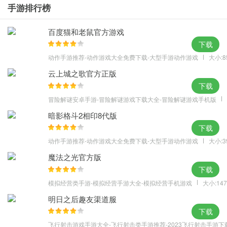
手游排行榜
百度猫和老鼠官方游戏
下载
动作手游推荐-动作游戏大全免费下载-大型手游动作游戏
大小:8
云上城之歌官方正版
下载
冒险解谜安卓手游-冒险解谜游戏下载大全-冒险解谜游戏手机版
暗影格斗2相印8代版
下载
动作手游推荐-动作游戏大全免费下载-大型手游动作游戏
大小:3
魔法之光官方版
下载
模拟经营类手游-模拟经营手游大全-模拟经营手机游戏
大小:147
明日之后趣友渠道服
下载
飞行射击游戏手游大全-飞行射击类手游推荐-2023飞行射击手游下