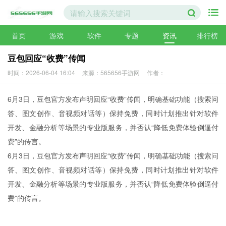
首页
游戏
软件
专题
资讯
排行榜
豆包回应“收费”传闻
时间：2026-06-04 16:04
来源：565656手游网
作者：
6月3日，豆包官方发布声明回应“收费”传闻，明确基础功能（搜索问
答、图文创作、音视频对话等）保持免费，同时计划推出针对软件
开发、金融分析等场景的专业版服务，并否认“降低免费体验倒逼付
费”的传言。‌‌
6月3日，豆包官方发布声明回应“收费”传闻，明确基础功能（搜索问
答、图文创作、音视频对话等）保持免费，同时计划推出针对软件
开发、金融分析等场景的专业版服务，并否认“降低免费体验倒逼付
费”的传言。‌